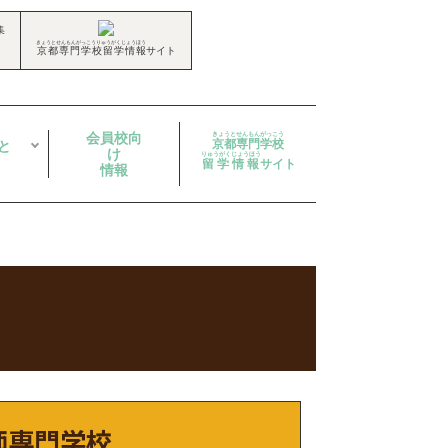
集
きょうとせんもんがっこうりゅうがくじょうほう
京都専門学校留学情報
サイト
会員校向
きょうとせんもんがっこう
京都専門学校
と
け
りゅうがくじょうほう
留学情報
サイト
情報
師専門学校