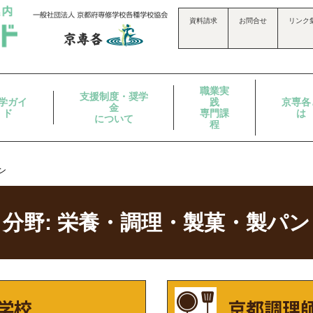
資料請求
お問合せ
リンク
職業実
支援制度・奨学
学ガイ
践
京専各
金
ド
専門課
は
について
程
ン
分野:
栄養・調理・製菓・製パン
学校
京都調理