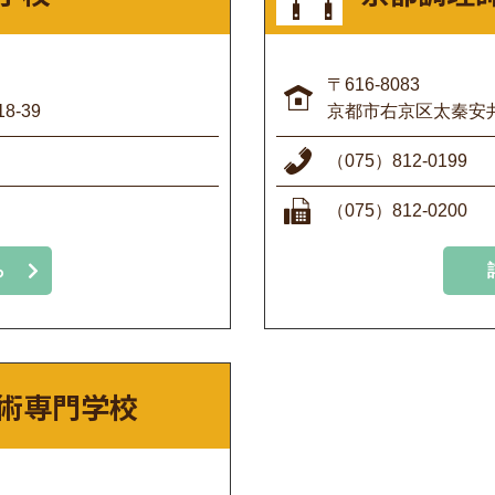
〒616-8083
-39
京都市右京区太秦安井
（075）812-0199
（075）812-0200
ら
術専門学校