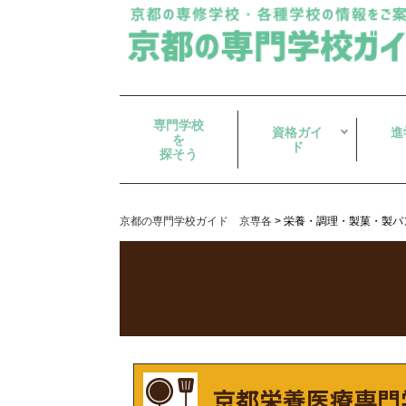
専門学校
資格ガイ
進
を
ド
探そう
京都の専門学校ガイド 京専各
>
栄養・調理・製菓・製パ
京都栄養医療専門