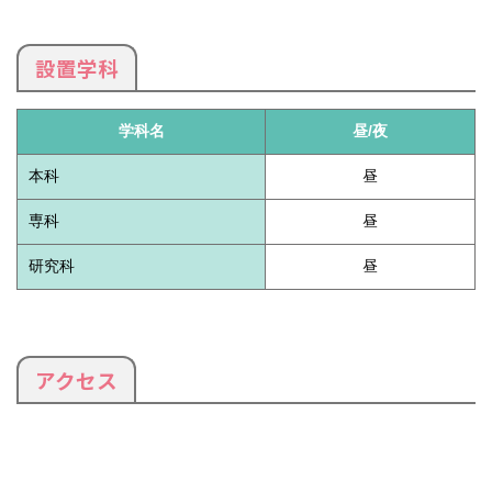
設置学科
学科名
昼/夜
本科
昼
専科
昼
研究科
昼
アクセス