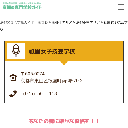
資料請求
お問合せ
リンク集
京都の専門学校ガイド 京専各
>
京都市エリア
>
京都市中エリア
>
祇園女子技芸学
校
きょうとせんもんがっこうりゅうがくじょうほう
京都専門学校留学情報
サイト
祇園女子技芸学校
〒605-0074
京都市東山区祇園町南側570-2
（075）561-1118
あなたの腕に確かな資格を！！