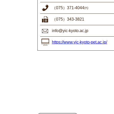
（075）371-4044㈹
（075）343-3821
info@yic-kyoto.ac.jp
https://www.yic-kyoto-pet.ac.jp/