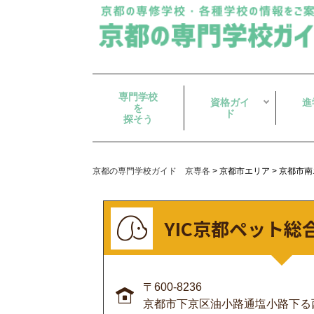
専門学校
資格ガイ
進
を
ド
探そう
京都の専門学校ガイド 京専各
>
京都市エリア
>
京都市南
YIC京都ペット総
〒600-8236
京都市下京区油小路通塩小路下る