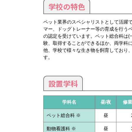
学校の特色
ペット業界のスペシャリストとして活躍で
マー、ドッグトレーナー等の育成を行う
の認定を受けています。ペット総合科は(
験、取得することができるほか、両学科
他、学校で様々な生き物を飼育しており
す。
設置学科
学科名
昼/夜
修
ペット総合科 ※
昼
動物看護科 ※
昼