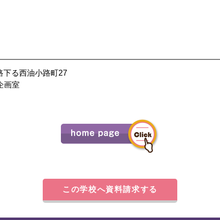
小路下る西油小路町27
報企画室
この学校へ資料請求する