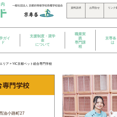
資料請求
お問合せ
リンク
職業実
支援制度・奨学
学ガイ
践
京専各
金
ド
専門課
は
について
程
エリア
>
YIC京都ペット総合専門学校
合専門学校
西油小路町27