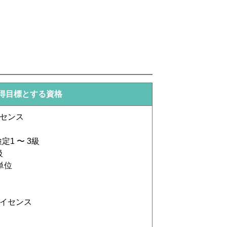
得目標とする資格
イセンス
1 〜 3級
級
単位
ライセンス