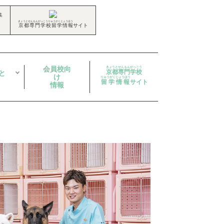
集
きょうとせんもんがっこうりゅうがくじょうほう
京都専門学校留学情報
サイト
会員校向
きょうとせんもんがっこう
京都専門学校
と
け
りゅうがくじょうほう
留学情報
サイト
情報