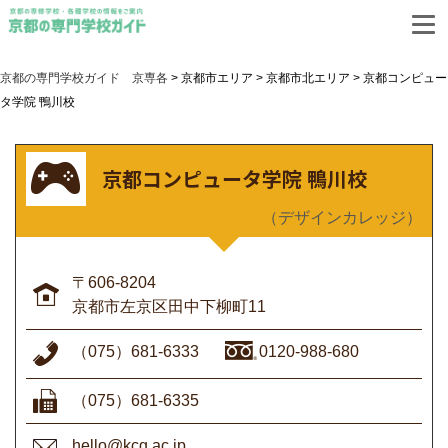
資料請求
お問合せ
リンク集
京都の専門学校ガイド 京専各
>
京都市エリア
>
京都市北エリア
>
京都コンピュー
タ学院 鴨川校
きょうとせんもんがっこうりゅうがくじょうほう
京都専門学校留学情報
サイト
京都コンピュータ学院 鴨川校
（デザインカレッジ）
〒606-8204
京都市左京区田中下柳町11
（075）681-6333
0120-988-680
（075）681-6335
hello@kcg.ac.jp