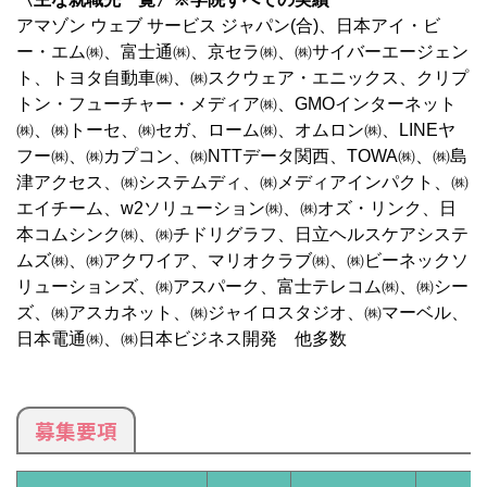
アマゾン ウェブ サービス ジャパン(合)、日本アイ・ビ
ー・エム㈱、富士通㈱、京セラ㈱、㈱サイバーエージェン
ト、トヨタ自動車㈱、㈱スクウェア・エニックス、クリプ
トン・フューチャー・メディア㈱、GMOインターネット
㈱、㈱トーセ、㈱セガ、ローム㈱、オムロン㈱、LINEヤ
フー㈱、㈱カプコン、㈱NTTデータ関西、TOWA㈱、㈱島
津アクセス、㈱システムディ、㈱メディアインパクト、㈱
エイチーム、w2ソリューション㈱、㈱オズ・リンク、日
本コムシンク㈱、㈱チドリグラフ、日立ヘルスケアシステ
ムズ㈱、㈱アクワイア、マリオクラブ㈱、㈱ビーネックソ
リューションズ、㈱アスパーク、富士テレコム㈱、㈱シー
ズ、㈱アスカネット、㈱ジャイロスタジオ、㈱マーベル、
日本電通㈱、㈱日本ビジネス開発 他多数
募集要項