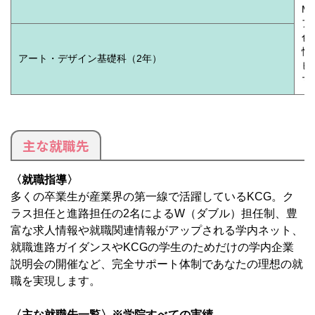
M
ア
色
情
アート・デザイン基礎科（2年）
ビ
マ
主な就職先
〈就職指導〉
多くの卒業生が産業界の第一線で活躍しているKCG。ク
ラス担任と進路担任の2名によるW（ダブル）担任制、豊
富な求人情報や就職関連情報がアップされる学内ネット、
就職進路ガイダンスやKCGの学生のためだけの学内企業
説明会の開催など、完全サポート体制であなたの理想の就
職を実現します。
〈主な就職先一覧〉※学院すべての実績